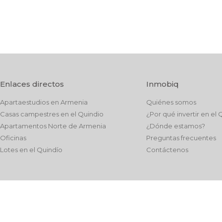
Enlaces directos
Inmobiq
Apartaestudios en Armenia
Quiénes somos
Casas campestres en el Quindio
¿Por qué invertir en el 
Apartamentos Norte de Armenia
¿Dónde estamos?
Oficinas
Preguntas frecuentes
Lotes en el Quindío
Contáctenos