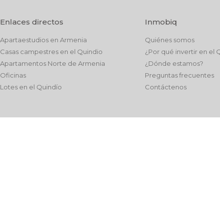
Enlaces directos
Inmobiq
Apartaestudios en Armenia
Quiénes somos
Casas campestres en el Quindio
¿Por qué invertir en el 
Apartamentos Norte de Armenia
¿Dónde estamos?
Oficinas
Preguntas frecuentes
Lotes en el Quindío
Contáctenos